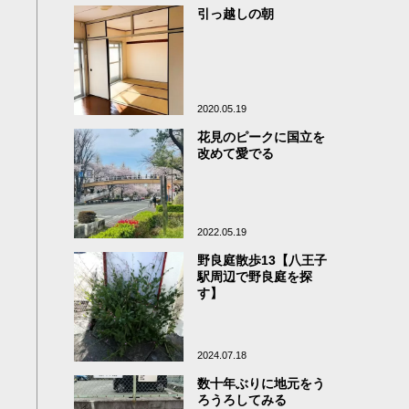
引っ越しの朝
2020.05.19
花見のピークに国立を
改めて愛でる
2022.05.19
野良庭散歩13【八王子
駅周辺で野良庭を探
す】
2024.07.18
数十年ぶりに地元をう
ろうろしてみる