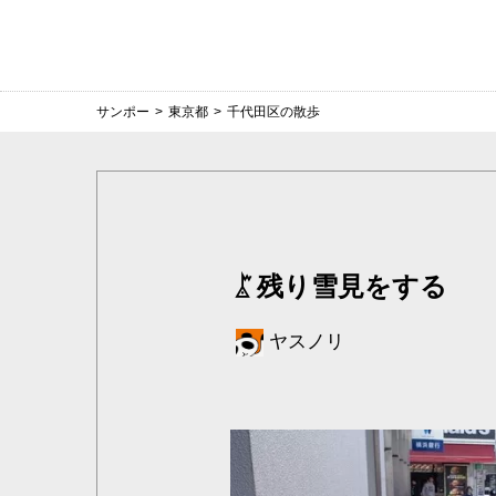
サンポー
>
東京都
>
千代田区の散歩
残り雪見をする
ヤスノリ