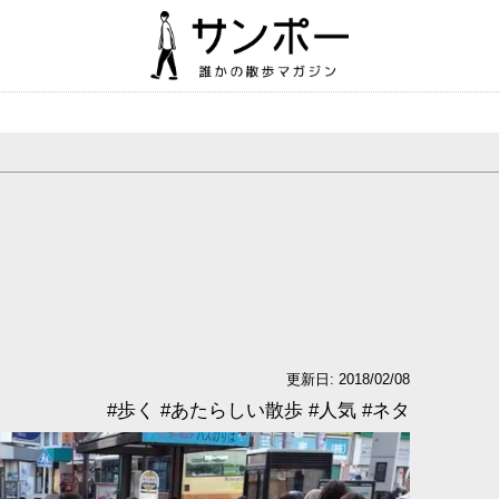
更新日: 2018/02/08
#
歩く
#
あたらしい散歩
#
人気
#
ネタ