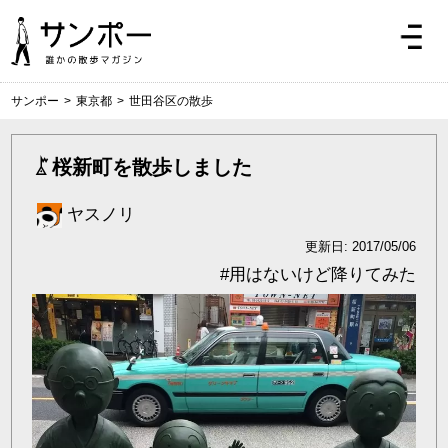
サンポー
>
東京都
>
世田谷区の散歩
桜新町を散歩しました
ヤスノリ
更新日: 2017/05/06
#
用はないけど降りてみた