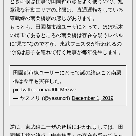
ときに僕は仕事で田園都市線をよく使うので、無
意識な行動エリアの北限は、直通運転をしている
東武線の南栗橋駅の感じがあります。
もっとも、田園都市線ユーザにとって、ほぼ栃木
の埼玉であるところの南栗橋は存在を疑うレベル
に"果て"なのですが、東武フェスタが行われるの
で僕は息子を連れて行く用事が毎年発生します。
田園都市線ユーザーにとって謎の終点こと南栗
橋は今年も実在した。
pic.twitter.com/uJ0fcM5zwe
— ヤスノリ (@yasunori)
December 1, 2019
逆に、東武線ユーザの皆様におかれましては、田
園都市線の終点「中央林間」の存在を疑ってらっ