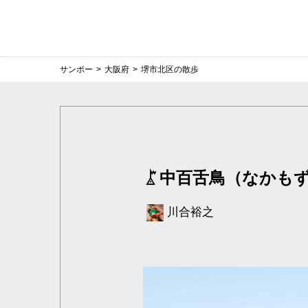
サンポー
>
大阪府
>
堺市北区の散歩
中百舌鳥（なかも
川合裕之