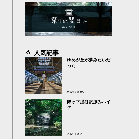
人気記事
ゆめが丘が夢みたいだ
った
2021.08.05
陣ヶ下渓谷沢涼みハイ
ク
2025.08.21