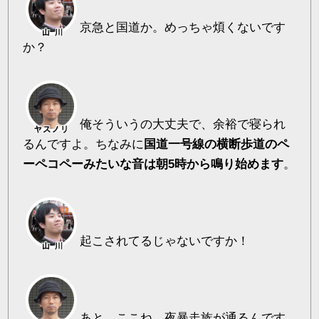
京急と国道か。めっちゃ煩くないです
か？
俺そういうの大丈夫で、余裕で寝られ
るんですよ。ちなみに
国道一号線の横断歩道のペ
ーペコペーみたいな音は朝5時から鳴り始めます
。
起こされてるじゃないですか！
あと、ここね、夜暴走族が通るんです