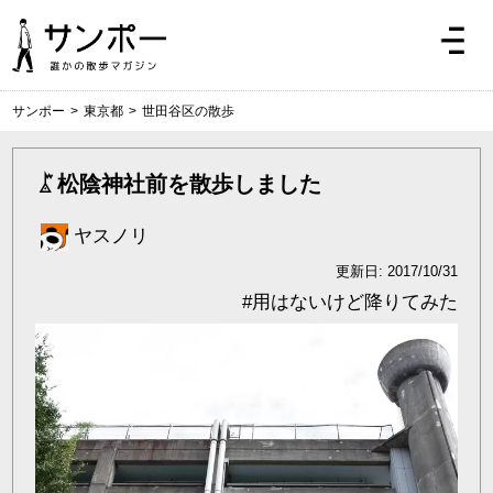
サンポー
>
東京都
>
世田谷区の散歩
松陰神社前を散歩しました
ヤスノリ
更新日: 2017/10/31
#
用はないけど降りてみた