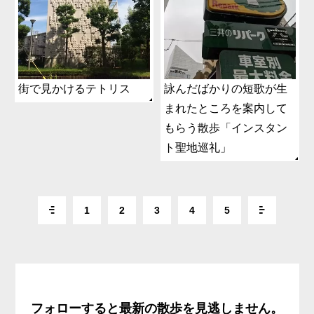
街で見かけるテトリス
詠んだばかりの短歌が生
まれたところを案内して
もらう散歩「インスタン
ト聖地巡礼」
1
2
3
4
5
フォローすると最新の散歩を見逃しません。