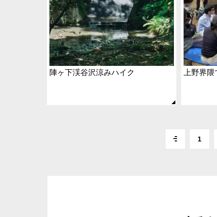
陣ヶ下渓谷沢涼みハイク
上野界隈
1