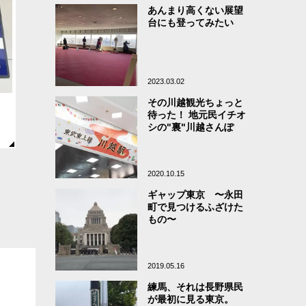
あんまり高くない展望
台にも登ってみたい
2023.03.02
その川越観光ちょっと
待った！ 地元民イチオ
シの"裏"川越さんぽ
2020.10.15
ギャップ東京 〜永田
町で見つけるふざけた
もの〜
2019.05.16
練馬、それは長野県民
が最初に見る東京。