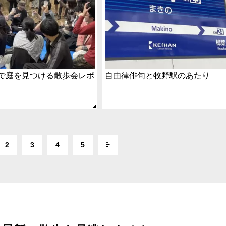
で庭を見つける散歩会レポ
自由律俳句と牧野駅のあたり
2
3
4
5