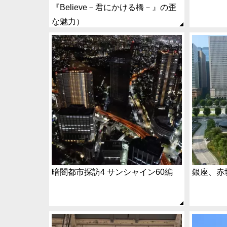
『Believe－君にかける橋－』の歪
な魅力）
暗闇都市探訪4 サンシャイン60編
銀座、赤