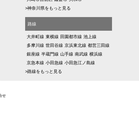
>
神奈川県をもっと見る
路線
大井町線
東横線
田園都市線
池上線
多摩川線
世田谷線
京浜東北線
都営三田線
銀座線
半蔵門線
山手線
南武線
横浜線
京急本線
小田急線
小田急江ノ島線
>
路線をもっと見る
合せ