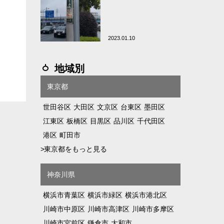
2023.01.10
地域別
東京都
世田谷区
大田区
文京区
台東区
墨田区
江東区
板橋区
目黒区
品川区
千代田区
港区
町田市
>
東京都をもっと見る
神奈川県
横浜市青葉区
横浜市緑区
横浜市港北区
川崎市中原区
川崎市高津区
川崎市多摩区
川崎市宮前区
鎌倉市
大和市