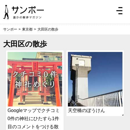
サンポー
>
東京都
>
大田区の散歩
大田区の散歩
Googleマップでクチコミ
天空橋のぼうけん
0件の神社にひたすら1件
目のコメントをつける散