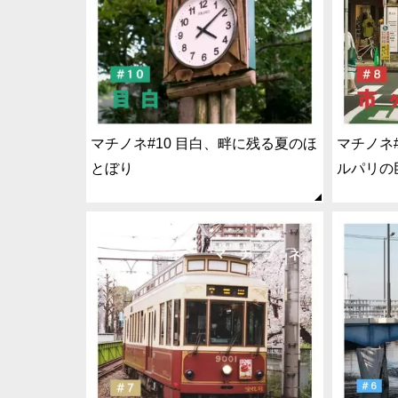
マチノネ#10 目白、畔に残る夏のほ
マチノネ
とぼり
ルパリの