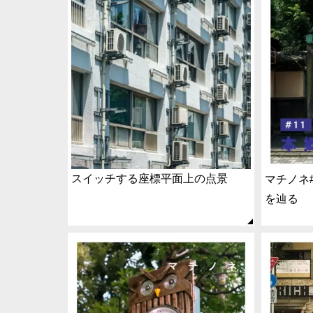
スイッチする座標平面上の点景
マチノネ
を辿る