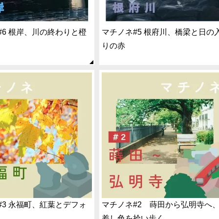
#6 根岸、川の終わりと橙
マチノネ#5 根府川、橋梁と日の
りの赤
#3 永福町、紅葉とデフォ
マチノネ#2 蒔田から弘明寺へ
差し色を拾い歩く