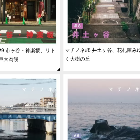
マチノネ#8 井土ヶ谷、花札踏み
#9 市ヶ谷・神楽坂、リト
く大樹の丘
巨大肉饅