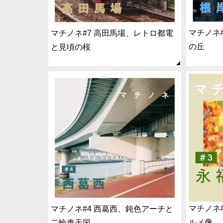
マチノネ
マチノネ#7 高田馬場、レトロ都電
の丘
と見頃の桜
マチノネ
マチノネ#4 西葛西、鈍色アーチと
ルメ像
二輪車天国