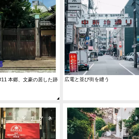
広電と並び街を縫う
#11 本郷、文豪の居した跡