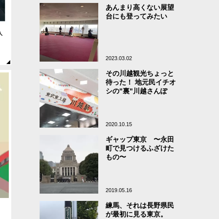
あんまり高くない展望
台にも登ってみたい
入
2023.03.02
その川越観光ちょっと
待った！ 地元民イチオ
シの"裏"川越さんぽ
2020.10.15
ギャップ東京 〜永田
町で見つけるふざけた
もの〜
2019.05.16
、
練馬、それは長野県民
が最初に見る東京。