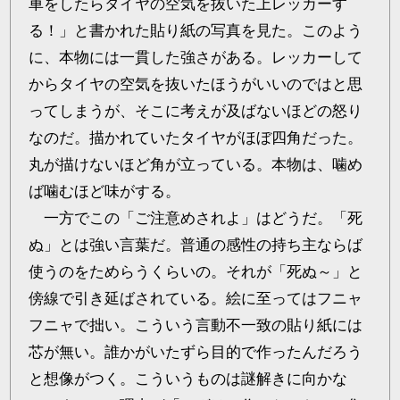
車をしたらタイヤの空気を抜いた上レッカーす
る！」と書かれた貼り紙の写真を見た。このよう
に、本物には一貫した強さがある。レッカーして
からタイヤの空気を抜いたほうがいいのではと思
ってしまうが、そこに考えが及ばないほどの怒り
なのだ。描かれていたタイヤがほぼ四角だった。
丸が描けないほど角が立っている。本物は、噛め
ば噛むほど味がする。
一方でこの「ご注意めされよ」はどうだ。「死
ぬ」とは強い言葉だ。普通の感性の持ち主ならば
使うのをためらうくらいの。それが「死ぬ～」と
傍線で引き延ばされている。絵に至ってはフニャ
フニャで拙い。こういう言動不一致の貼り紙には
芯が無い。誰かがいたずら目的で作ったんだろう
と想像がつく。こういうものは謎解きに向かな