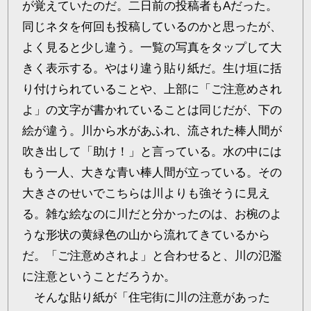
が覚えていたのだ。二日前の投稿者もAだった。
同じネタを何回も投稿しているのかと思ったが、
よく見ると少し違う。一覧の写真をタップして大
きく表示する。やはり違う貼り紙だ。生け垣に括
り付けられていることや、上部に「ご注意めされ
よ」の文字が書かれていることは同じだが、下の
絵が違う。川から水があふれ、流された棒人間が
吹き出して「助け！」と言っている。水の中には
もう一人、大きな青い棒人間が立っている。その
大きさのせいでこちらは川よりも強そうに見え
る。雑な絵なのに川だと分かったのは、お椀のよ
うな形状の黄緑色の山から流れてきているから
だ。「ご注意めされよ」と合わせると、川の氾濫
に注意ということだろうか。
そんな貼り紙が「住宅街に川の注意があった