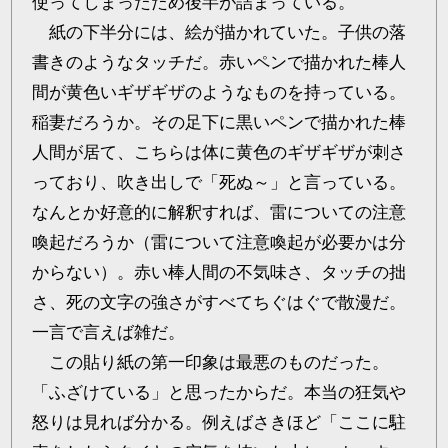
使ってしまったため後半が詰まっている。
紙の下半分には、絵が描かれていた。子供の落
書きのようなタッチだ。赤いペンで描かれた棒人
間が黄色いギザギザのようなものを持っている。
稲妻だろうか。その足下に黒いペンで描かれた棒
人間が居て、こちらは体に黄色のギザギザが刺さ
っており、吹き出しで「死ぬ～」と言っている。
なんとか好意的に解釈すれば、雷についての注意
喚起だろうか（雷について注意喚起が必要かは分
からない）。赤い棒人間の不気味さ、タッチの拙
さ、死の文字の強さがすべてちぐはぐで散漫だ。
一言で言えば雑だ。
この貼り紙の第一印象は最悪のものだった。
「ふざけている」と思ったからだ。本当の狂気や
怒りは見れば分かる。例えばさきほど「ここに駐