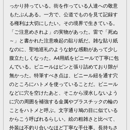
っかり持っている。街を作っている人達への敬意
もたぶんある。一方で、公道でものを見て記録す
る権利は大切にしたい。その境界で生きている。
「ご注意めされよ」の実物があった。雷で「死ぬ
～」と書かれた注意喚起の貼り紙だ。雑な貼り紙
なのに、聖地巡礼のような妙な感動があって少し
腹立たしくなった。A4用紙をビニールで丁寧に包
んでいる。ビニールはピンと張り詰めており隙が
無かった。特筆すべき点は、ビニール紐を通す穴
のところにハトメを使っていることだ。ビニール
などに穴を空けたあと、そこから浸水しないよう
に穴の周囲を補強する金属やプラスチックの輪の
ことをハトメと呼ぶ。文字通り鳩の目に似ている
からこう呼ばれるらしい。絵の粗雑さと比べて、
外装は不釣り合いなほど丁寧な手仕事。長持ちさ