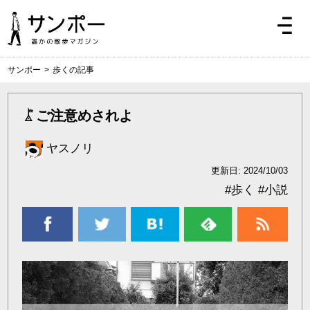
サンポー
>
歩くの記事
ご注意めされよ
ヤスノリ
更新日: 2024/10/03
#
歩く
#
小説