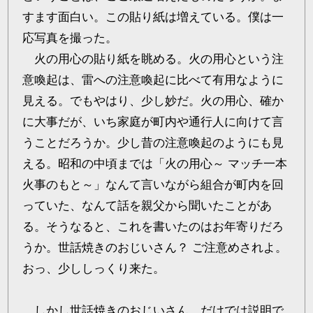
すます面白い。この貼り紙は増えている。僕は一
応写真を撮った。
火の用心の貼り紙を眺める。火の用心という注
意喚起は、雷への注意喚起に比べて有用なように
見える。でもやはり、少し妙だ。火の用心、確か
に大事だが、いち家庭が町内や通行人に向けて言
うことだろうか。少し昔の注意喚起のようにも見
える。昭和の中頃までは「火の用心～ マッチ一本
火事のもと～」なんて言いながら組合が町内を回
っていた、なんて話を親父から聞いたことがあ
る。そうなると、これを書いたのはお年寄りだろ
うか。世話焼きのおじいさん？ ご注意めされよ。
おっ、少ししっくり来た。
しかし世話焼きのおじいさん、だけでは説明で