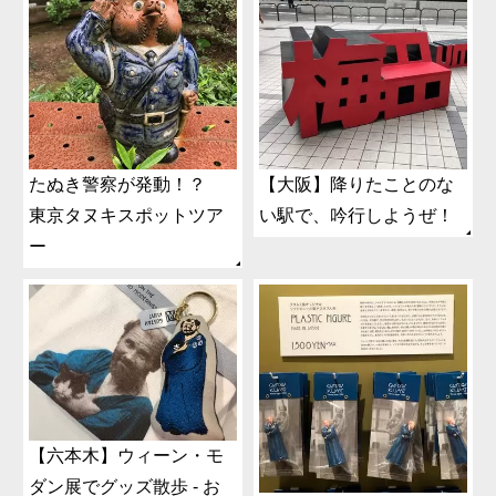
たぬき警察が発動！？
【大阪】降りたことのな
東京タヌキスポットツア
い駅で、吟行しようぜ！
ー
【六本木】ウィーン・モ
ダン展でグッズ散歩 - お